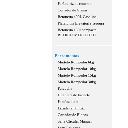
Perfuratriz de concreto
Cortador de Grama
Betoneira 400L Gasolina
Plataforma Elevatória Tesoura
Betoneira 130l compacta
BETINHA MENEGOTTI
Ferramentas
Martelo Rompedor 6kg
Martelo Rompedor 10kg
Martelo Rompedor 15kg
Martelo Rompedor 30kg
Furadeira
Furadeira de Impacto
Parafusadeira
Lixadeira Politriz
Cortador de Blocos
Serra Circular Manual
Serra Policorte