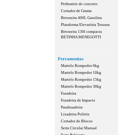
Perfuratriz de concreto
Cortador de Grama
Betoneira 400L Gasolina
Plataforma Elevatória Tesoura
Betoneira 130l compacta
BETINHA MENEGOTTI
Ferramentas
Martelo Rompedor 6kg
Martelo Rompedor 10kg
Martelo Rompedor 15kg
Martelo Rompedor 30kg
Furadeira
Furadeira de Impacto
Parafusadeira
Lixadeira Politriz
Cortador de Blocos
Serra Circular Manual
Serra Policorte